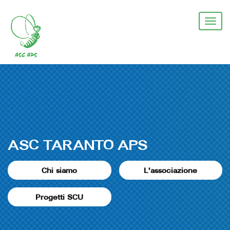
Salta
al
Togg
contenuto
navi
principale
ASC TARANTO APS
Chi siamo
L'associazione
Progetti SCU