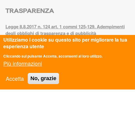
TRASPARENZA
Legge 8.8.2017 n. 124 art. 1 commi 125-129. Adempimenti
degli obblighi di trasparenza e di pubblicità
Utilizziamo i cookie su questo sito per migliorare la tua
PRIVACY
esperienza utente
Cliccando sul pulsante Accetta, acconsenti al loro utilizzo.
Più informazioni
Privacy Policy
Cookie Policy
Accetta
No, grazie