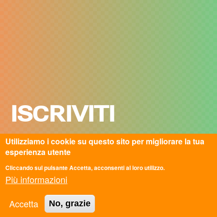
ISCRIVITI
Iscriviti e riceverai tutte le novità sul mondo di ASC.
Utilizziamo i cookie su questo sito per migliorare la tua
La newsletter è pensata per offrirti contenuti
esperienza utente
interessanti per restare aggiornato sul mondo del
Servizio Civile in Italia e all'estero.
Cliccando sul pulsante Accetta, acconsenti al loro utilizzo.
Più informazioni
Indirizzo email
* (obbligatorio)
Accetta
No, grazie