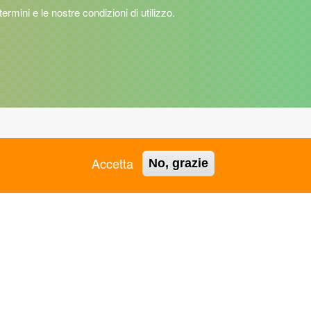
 termini e le nostre condizioni di utilizzo.
ASC GROSSETO APS
ASC RAVENNA APS
Accetta
No, grazie
ASC JESI APS
ASC REGGIO EMILIA APS
ASC L'AQUILA APS
ASC REGIONALE PUGLIA
ASC LAMEZIA TERME -
APS
VIBO VALENTIA APS
ASC REGIONALE VENETO
ASC LIGURIA APS
APS
ASC LOMBARDIA APS
ASC RIMINI APS
ASC MANTOVA APS
ASC ROMA APS
ASC MARCHE APS
ASC SALERNO APS