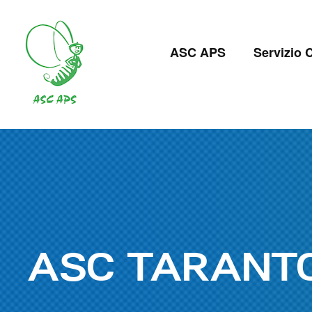
Salta
al
Navigazion
contenuto
ASC APS
Servizio C
principale
principale
ASC TARANT