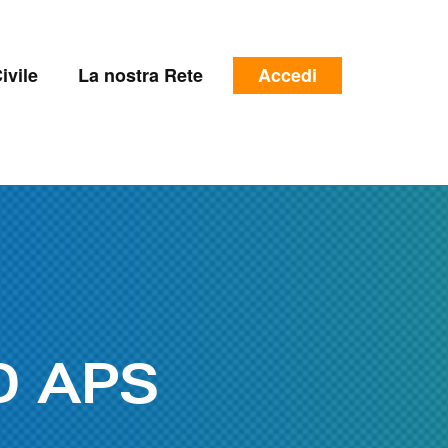
e
Menu
ivile
La nostra Rete
Accedi
profilo
utente
O APS