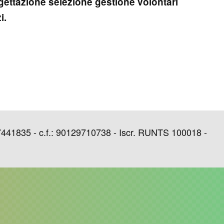
gettazione
selezione
gestione volontari
i.
1835 - c.f.: 90129710738 - Iscr. RUNTS 100018 -