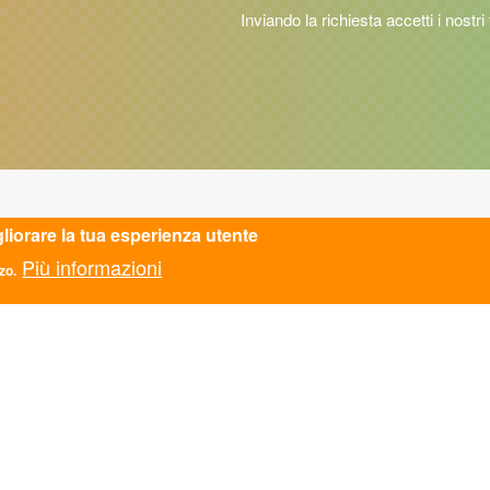
Inviando la richiesta accetti i nostri
gliorare la tua esperienza utente
TATTI
ASC AREZZO APS
Più informazioni
ASC AVELLINO APS
zo.
zionale
ASC BARI BAT APS
Monti di Pietralata 16, Roma
ASC BASSA VAL DI
mail.it
CECINA APS
610
ASC BOLOGNA APS
Fiscale: 97124450582
ASC BOLZANO APS
5781521009
ASC CALABRIA APS
ASC CAMPANIA APS
SPARENZA