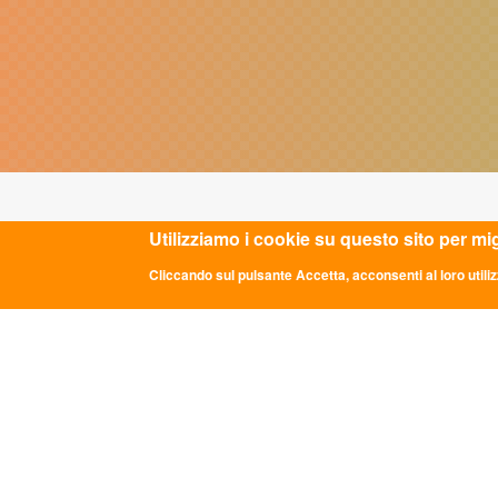
Utilizziamo i cookie su questo sito per mi
ULTIME NOTIZIE
CON
Cliccando sul pulsante Accetta, acconsenti al loro utiliz
DDL "Giovani e Servizio Civile
Sede Na
Universale": la parola passa al Senato
Via dei 
info@asc
GRADUATORIE PROVVISORIE BANDO
0669349
24 FEBBRAIO 2026
Comunicato Stampa “LE PAROLE DI
Codice 
ASC”: A ROMA LA TERZA EDIZIONE
P.iva: 0
DEL PERCORSO NAZIONALE DI
CONFRONTO DELLA RETE
TRA