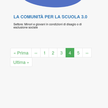
LA COMUNITÀ PER LA SCUOLA 3.0
Settore: Minori e giovani in condizioni di disagio o di
esclusione sociale
Paginazione
Prima
« Prima
Pagina
‹‹
Pagina
1
Pagina
2
Pagina
3
Pagina
4
Pagina
5
Pagina
››
pagina
precedente
attuale
successiva
Ultima
Ultima »
pagina