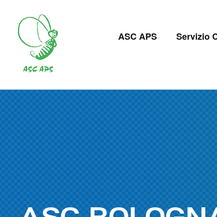
Salta
al
Navigazion
contenuto
ASC APS
Servizio C
principale
principale
ASC BOLOGN