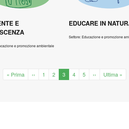
ENTE E
EDUCARE IN NATUR
SCENZA
Settore: Educazione e promozione am
ducazione e promozione ambientale
Prima
« Prima
Pagina
‹‹
Pagina
1
Pagina
2
Pagina
3
Pagina
4
Pagina
5
Pagina
››
Ultima
Ultima »
pagina
precedente
attuale
successiva
pagina