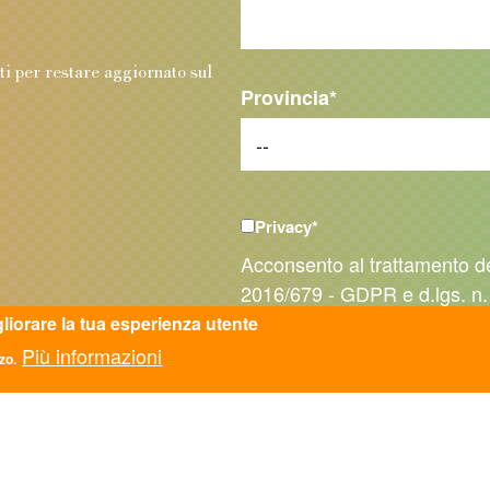
.
nti per restare aggiornato sul
Provincia
*
Privacy
*
Acconsento al trattamento d
2016/679 - GDPR e d.lgs. n.
gliorare la tua esperienza utente
Più informazioni
zo.
Inviando la richiesta accetti i nostri