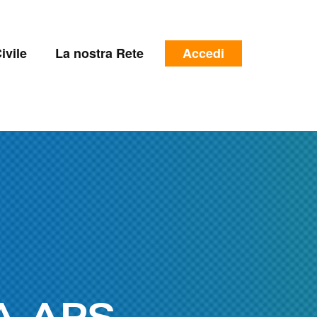
e
Menu
ivile
La nostra Rete
Accedi
profilo
utente
A APS