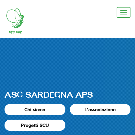
Salta
al
Togg
contenuto
navi
principale
ASC SARDEGNA APS
Chi siamo
L'associazione
Progetti SCU