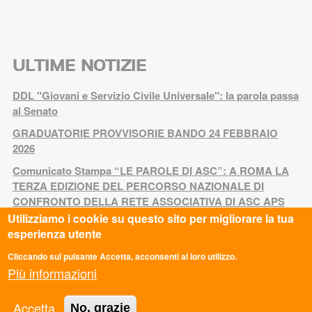
ULTIME NOTIZIE
DDL "Giovani e Servizio Civile Universale": la parola passa
al Senato
GRADUATORIE PROVVISORIE BANDO 24 FEBBRAIO
2026
Comunicato Stampa “LE PAROLE DI ASC”: A ROMA LA
TERZA EDIZIONE DEL PERCORSO NAZIONALE DI
CONFRONTO DELLA RETE ASSOCIATIVA DI ASC APS
Utilizziamo i cookie su questo sito per migliorare la tua
LE PAROLE DI ASC III edizione
esperienza utente
FuoriServizio Fest: uno spazio di confronto sui futuri delle
Cliccando sul pulsante Accetta, acconsenti al loro utilizzo.
giovani generazioni
Più informazioni
Memorie di Resistenza: appuntamento al Villaggio
minerario di Niccioleta
Accetta
No, grazie