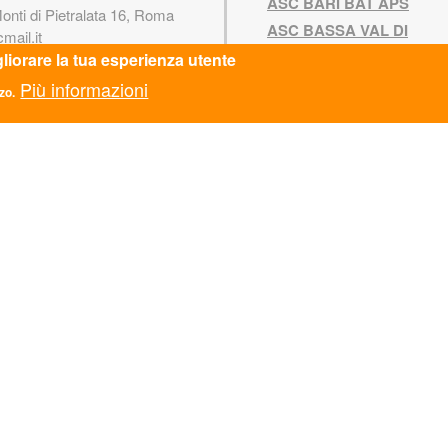
ASC BARI BAT APS
Monti di Pietralata 16, Roma
ASC BASSA VAL DI
mail.it
CECINA APS
610
gliorare la tua esperienza utente
ASC BOLOGNA APS
Più informazioni
zo.
Fiscale: 97124450582
ASC BOLZANO APS
5781521009
ASC CALABRIA APS
ASC CAMPANIA APS
SPARENZA
ASC CASERTA APS
ASC CATANIA APS
8.2017 n. 124 art. 1 commi
 Adempimenti degli obblighi
ASC CESENA APS
arenza e di pubblicità
ASC COSENZA APS
ASC EMILIA-ROMAGNA
VACY
APS
ASC EMPOLI APS
 Policy
ASC FERRARA APS
ASC FIRENZE APS
 Policy
ASC FOGGIA APS