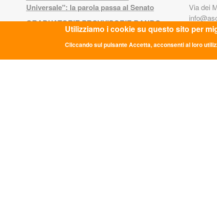
Universale": la parola passa al Senato
Via dei 
info@asc
GRADUATORIE PROVVISORIE BANDO
0669349
Utilizziamo i cookie su questo sito per mi
24 FEBBRAIO 2026
Cliccando sul pulsante Accetta, acconsenti al loro utiliz
Comunicato Stampa “LE PAROLE DI
Codice 
ASC”: A ROMA LA TERZA EDIZIONE
P.iva: 0
DEL PERCORSO NAZIONALE DI
CONFRONTO DELLA RETE
TRA
ASSOCIATIVA DI ASC APS
Legge 8.
LE PAROLE DI ASC III edizione
125-129.
FuoriServizio Fest: uno spazio di
di trasp
confronto sui futuri delle giovani
generazioni
PRI
Memorie di Resistenza: appuntamento
al Villaggio minerario di Niccioleta
Privacy
CALENDARI COLLOQUI SERVIZIO
CIVILE
Cookie
NON CHIAMATELO SERVIZIO CIVILE