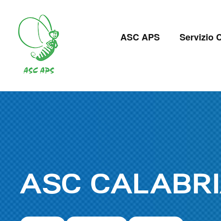
Salta
al
Navigazion
contenuto
ASC APS
Servizio C
principale
principale
ASC CALABRI