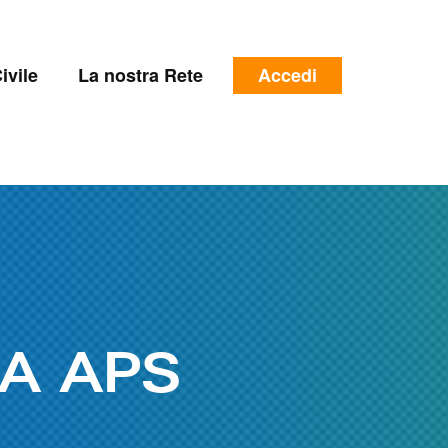
e
Menu
ivile
La nostra Rete
Accedi
profilo
utente
A APS