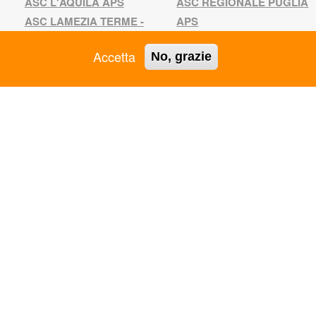
ASC L'AQUILA APS
ASC REGIONALE PUGLIA
ASC LAMEZIA TERME -
APS
VIBO VALENTIA APS
ASC REGIONALE VENETO
Accetta
No, grazie
ASC LIGURIA APS
APS
ASC LOMBARDIA APS
ASC RIMINI APS
ASC MANTOVA APS
ASC ROMA APS
ASC MARCHE APS
ASC SALERNO APS
ASC MARTINA FRANCA
ASC SARDEGNA APS
APS
ASC SICILIA APS
ASC MATERA APS
ASC SIENA APS
ASC MODENA APS
ASC TARANTO APS
ASC NAPOLI APS
ASC TERNI APS
ASC PERUGIA APS
ASC TOSCANA APS
ASC PIACENZA APS
ASC TRENTO APS
ASC PIEMONTE APS
ASC TRIESTE APS
ASC PIOMBINO APS
ASC UDINE APS
ASC PISA APS
ASC VALDARNO APS