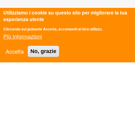
Utilizziamo i cookie su questo sito per migliorare la tua
esperienza utente
Cliccando sul pulsante Accetta, acconsenti al loro utilizzo.
Più informazioni
CONTATTI
Accetta
No, grazie
Sede Nazionale
Via dei Monti di Pietralata 16, Roma
info@ascmail.it
0669349610
Codice Fiscale: 97124450582
P.iva: 05781521009
TRASPARENZA
Legge 8.8.2017 n. 124 art. 1 commi 125-129. Adempimenti
degli obblighi di trasparenza e di pubblicità