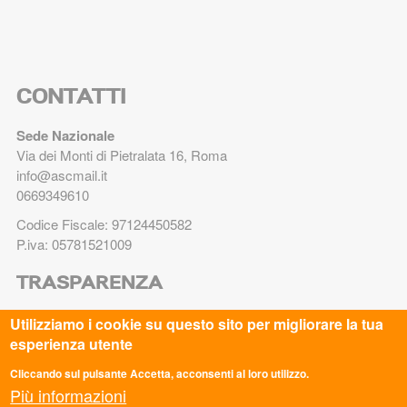
CONTATTI
Sede Nazionale
Via dei Monti di Pietralata 16, Roma
info@ascmail.it
0669349610
Codice Fiscale: 97124450582
P.iva: 05781521009
TRASPARENZA
Utilizziamo i cookie su questo sito per migliorare la tua
Legge 8.8.2017 n. 124 art. 1 commi 125-129. Adempimenti
esperienza utente
degli obblighi di trasparenza e di pubblicità
Cliccando sul pulsante Accetta, acconsenti al loro utilizzo.
PRIVACY
Più informazioni