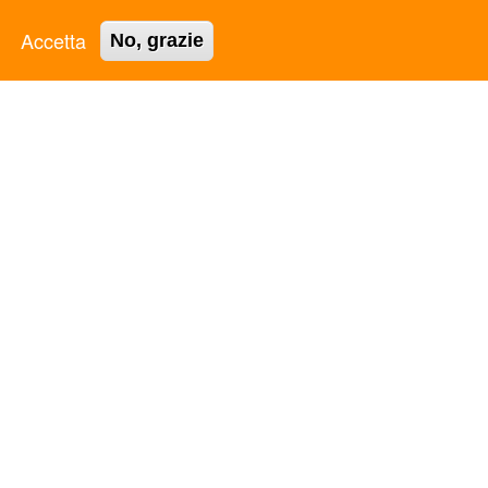
Accetta
Privacy Policy
No, grazie
Cookie Policy
ASC AREZZO APS
ASC AVELLINO APS
ASC BARI BAT APS
ASC BASSA VAL DI CECINA APS
ASC BOLOGNA APS
ASC BOLZANO APS
ASC CALABRIA APS