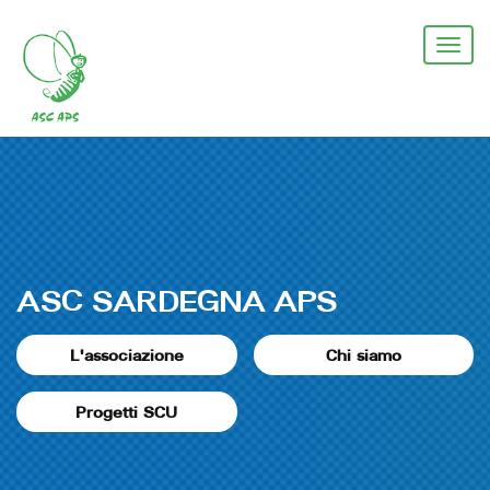
Salta
al
Togg
contenuto
navi
principale
ASC SARDEGNA APS
L'associazione
Chi siamo
Progetti SCU