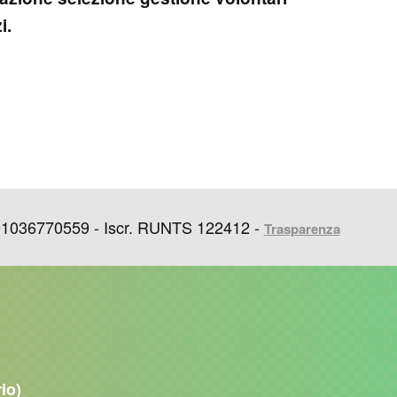
i.
91036770559 - Iscr. RUNTS 122412 -
Trasparenza
rio)