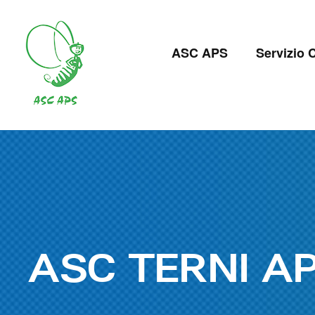
Salta
al
Navigazion
contenuto
ASC APS
Servizio C
principale
principale
ASC TERNI A