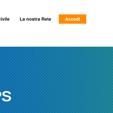
e
Menu
ivile
La nostra Rete
Accedi
profilo
utente
PS