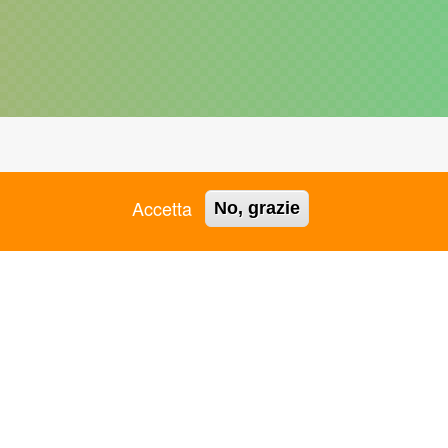
ASC GROSSETO APS
ASC RAVENNA APS
Accetta
ASC JESI APS
ASC REGGIO EMILIA APS
No, grazie
ASC L'AQUILA APS
ASC REGIONALE PUGLIA
ASC LAMEZIA TERME -
APS
VIBO VALENTIA APS
ASC REGIONALE VENETO
ASC LIGURIA APS
APS
ASC LOMBARDIA APS
ASC RIMINI APS
ASC MANTOVA APS
ASC ROMA APS
ASC MARCHE APS
ASC SALERNO APS
ASC MARTINA FRANCA
ASC SARDEGNA APS