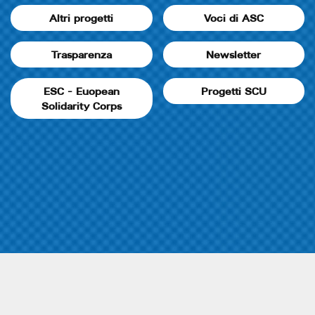
Altri progetti
Voci di ASC
Trasparenza
Newsletter
ESC - Euopean
Progetti SCU
Solidarity Corps