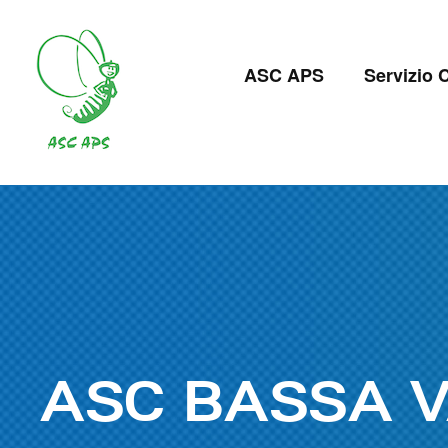
Salta
al
Navigazion
contenuto
ASC APS
Servizio C
principale
principale
ASC BASSA V