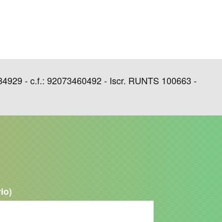
29 - c.f.: 92073460492 - Iscr. RUNTS 100663 -
rio)