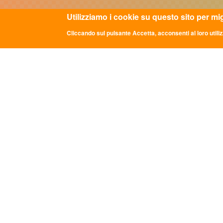
Utilizziamo i cookie su questo sito per mi
Cliccando sul pulsante Accetta, acconsenti al loro utiliz
ULTIME NOTIZIE
CON
DDL "Giovani e Servizio Civile
Sede Na
Universale": la parola passa al Senato
Via dei 
info@asc
GRADUATORIE PROVVISORIE BANDO
0669349
24 FEBBRAIO 2026
Comunicato Stampa “LE PAROLE DI
Codice 
ASC”: A ROMA LA TERZA EDIZIONE
P.iva: 0
DEL PERCORSO NAZIONALE DI
CONFRONTO DELLA RETE
TRA
ASSOCIATIVA DI ASC APS
Legge 8.
LE PAROLE DI ASC III edizione
125-129.