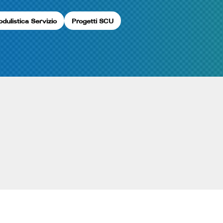
dulistica Servizio
Progetti SCU