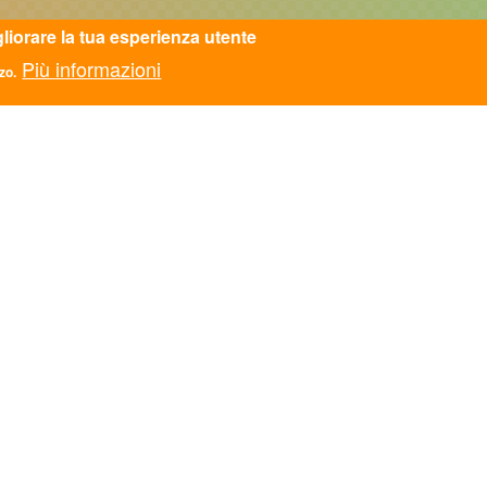
gliorare la tua esperienza utente
Più informazioni
zo.
TATTI
ASC AREZZO APS
ASC AVELLINO APS
zionale
ASC BARI BAT APS
Monti di Pietralata 16, Roma
ASC BASSA VAL DI
mail.it
CECINA APS
610
ASC BOLOGNA APS
Fiscale: 97124450582
ASC BOLZANO APS
5781521009
ASC CALABRIA APS
ASC CAMPANIA APS
SPARENZA
ASC CASERTA APS
ASC CATANIA APS
8.2017 n. 124 art. 1 commi
 Adempimenti degli obblighi
ASC CESENA APS