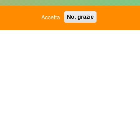
Accetta
No, grazie
ASC GROSSETO APS
ASC RAVENNA APS
ASC JESI APS
ASC REGGIO EMILIA APS
ASC L'AQUILA APS
ASC REGIONALE PUGLIA
ASC LAMEZIA TERME -
APS
VIBO VALENTIA APS
ASC REGIONALE VENETO
ASC LIGURIA APS
APS
ASC LOMBARDIA APS
ASC RIMINI APS
ASC MANTOVA APS
ASC ROMA APS
ASC MARCHE APS
ASC SALERNO APS
ASC MARTINA FRANCA
ASC SARDEGNA APS
APS
ASC SICILIA APS
ASC MATERA APS
ASC SIENA APS