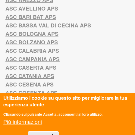
ASC AREZZO APS
ASC AVELLINO APS
ASC BARI BAT APS
ASC BASSA VAL DI CECINA APS
ASC BOLOGNA APS
ASC BOLZANO APS
ASC CALABRIA APS
ASC CAMPANIA APS
ASC CASERTA APS
ASC CATANIA APS
ASC CESENA APS
ASC COSENZA APS
Utilizziamo i cookie su questo sito per migliorare la tua
ASC EMILIA-ROMAGNA APS
esperienza utente
ASC EMPOLI APS
Cliccando sul pulsante Accetta, acconsenti al loro utilizzo.
ASC FERRARA APS
Più informazioni
ASC FIRENZE APS