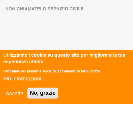
NON CHIAMATELO SERVIZIO CIVILE
Utilizziamo i cookie su questo sito per migliorare la tua
esperienza utente
Cliccando sul pulsante Accetta, acconsenti al loro utilizzo.
Più informazioni
CONTATTI
Accetta
No, grazie
Sede Nazionale
Via dei Monti di Pietralata 16, Roma
info@ascmail.it
0669349610
Codice Fiscale: 97124450582