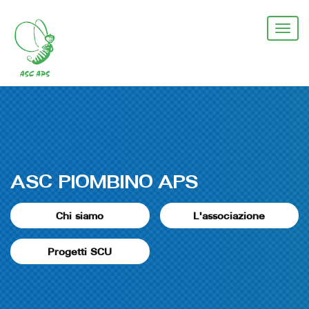
Salta
al
Togg
contenuto
navi
principale
ASC PIOMBINO APS
Chi siamo
L'associazione
Progetti SCU