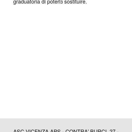
graduatoria di poterlɜ sostituire.
ASC VICENZA APS - CONTRA' BURCI, 27 -