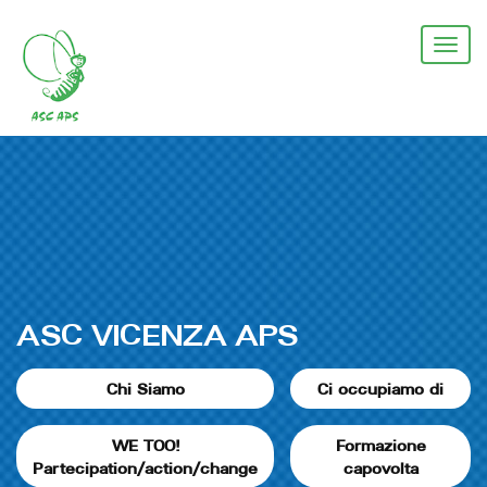
Salta
al
Togg
contenuto
navi
principale
ASC VICENZA APS
Chi Siamo
Ci occupiamo di
WE TOO!
Formazione
Partecipation/action/change
capovolta