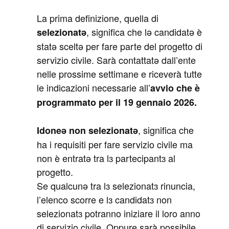
La prima definizione, quella di
, significa che lə candidatə è
selezionatə
statə sceltə per fare parte del progetto di
servizio civile. Sarà contattatə dall’ente
nelle prossime settimane e riceverà tutte
le indicazioni necessarie all’
avvio che è
programmato per il 19 gennaio 2026.
, significa che
Idoneə non selezionatə
ha i requisiti per fare servizio civile ma
non è entratə tra lɜ partecipantɜ al
progetto.
Se qualcunə tra lɜ selezionatɜ rinuncia,
l’elenco scorre e lɜ candidatɜ non
selezionatɜ potranno iniziare il loro anno
di servizio civile. Oppure sarà possibile