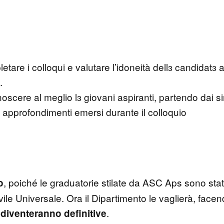
are i colloqui e valutare l’idoneità dellɜ candidatɜ ai 
.
onoscere al meglio lɜ giovani aspiranti, partendo dai s
i approfondimenti emersi durante il colloquio
, poiché le graduatorie stilate da ASC Aps sono stat
o
Civile Universale. Ora il Dipartimento le vaglierà, face
.
e diventeranno definitive