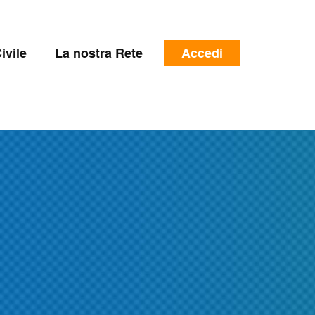
e
Menu
ivile
La nostra Rete
Accedi
profilo
utente