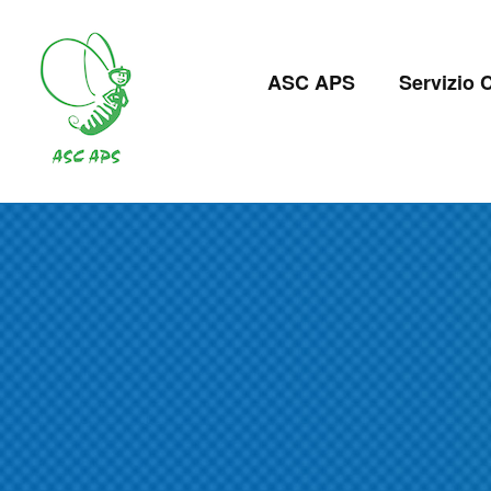
Salta
al
Navigazion
contenuto
ASC APS
Servizio C
principale
principale