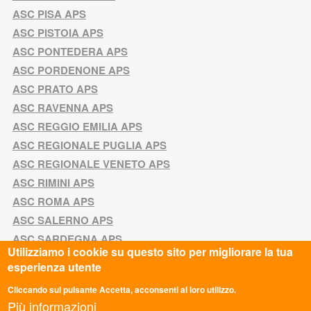
ASC PISA APS
ASC PISTOIA APS
ASC PONTEDERA APS
ASC PORDENONE APS
ASC PRATO APS
ASC RAVENNA APS
ASC REGGIO EMILIA APS
ASC REGIONALE PUGLIA APS
ASC REGIONALE VENETO APS
ASC RIMINI APS
ASC ROMA APS
ASC SALERNO APS
ASC SARDEGNA APS
Utilizziamo i cookie su questo sito per migliorare la tua
ASC SICILIA APS
esperienza utente
ASC SIENA APS
Cliccando sul pulsante Accetta, acconsenti al loro utilizzo.
ASC TARANTO APS
Più informazioni