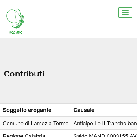
Salta
al
Togg
contenuto
navi
principale
Contributi
Soggetto erogante
Causale
Comune di Lamezia Terme
Anticipo I e II Tranche ba
Regione Calabria
Saldo MAND.0003155 A