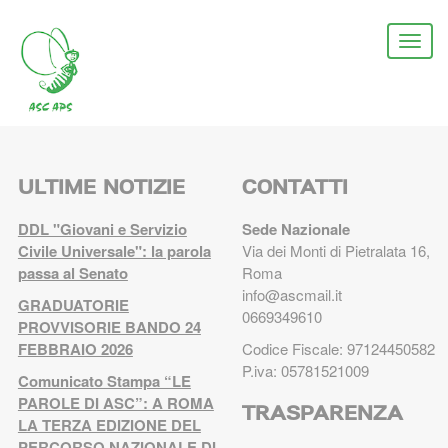
Salta
al
Togg
contenuto
navi
principale
ULTIME NOTIZIE
CONTATTI
DDL "Giovani e Servizio
Sede Nazionale
Civile Universale": la parola
Via dei Monti di Pietralata 16,
passa al Senato
Roma
info@ascmail.it
GRADUATORIE
0669349610
PROVVISORIE BANDO 24
FEBBRAIO 2026
Codice Fiscale: 97124450582
P.iva: 05781521009
Comunicato Stampa “LE
PAROLE DI ASC”: A ROMA
TRASPARENZA
LA TERZA EDIZIONE DEL
PERCORSO NAZIONALE DI