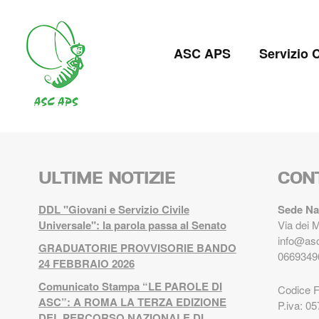
Salta
al
Navigazion
contenuto
ASC APS
Servizio C
principale
principale
ULTIME NOTIZIE
CON
DDL "Giovani e Servizio Civile
Sede Na
Universale": la parola passa al Senato
Via dei 
info@asc
GRADUATORIE PROVVISORIE BANDO
0669349
24 FEBBRAIO 2026
Comunicato Stampa “LE PAROLE DI
Codice 
ASC”: A ROMA LA TERZA EDIZIONE
P.iva: 0
DEL PERCORSO NAZIONALE DI