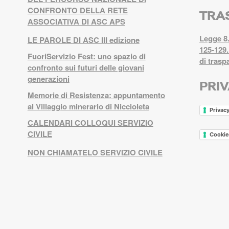
CONFRONTO DELLA RETE
TRA
ASSOCIATIVA DI ASC APS
Legge 8.
LE PAROLE DI ASC III edizione
125-129.
FuoriServizio Fest: uno spazio di
di trasp
confronto sui futuri delle giovani
generazioni
PRI
Memorie di Resistenza: appuntamento
al Villaggio minerario di Niccioleta
Privacy
CALENDARI COLLOQUI SERVIZIO
CIVILE
Cookie
NON CHIAMATELO SERVIZIO CIVILE