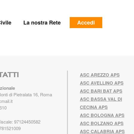
e
Menu
ivile
La nostra Rete
Accedi
profilo
utente
TATTI
ASC AREZZO APS
ASC AVELLINO APS
zionale
ASC BARI BAT APS
Monti di Pietralata 16, Roma
ASC BASSA VAL DI
mail.it
CECINA APS
610
ASC BOLOGNA APS
Fiscale: 97124450582
ASC BOLZANO APS
5781521009
ASC CALABRIA APS