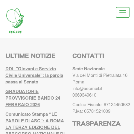
Salta
al
Togg
contenuto
navi
principale
ULTIME NOTIZIE
CONTATTI
DDL "Giovani e Servizio
Sede Nazionale
Civile Universale": la parola
Via dei Monti di Pietralata 16,
passa al Senato
Roma
info@ascmail.it
GRADUATORIE
0669349610
PROVVISORIE BANDO 24
FEBBRAIO 2026
Codice Fiscale: 97124450582
P.iva: 05781521009
Comunicato Stampa “LE
PAROLE DI ASC”: A ROMA
TRASPARENZA
LA TERZA EDIZIONE DEL
PERCORSO NAZIONALE DI