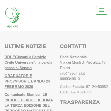
Salta
al
Togg
contenuto
navi
principale
ULTIME NOTIZIE
CONTATTI
DDL "Giovani e Servizio
Sede Nazionale
Civile Universale": la parola
Via dei Monti di Pietralata 16,
passa al Senato
Roma
info@ascmail.it
GRADUATORIE
0669349610
PROVVISORIE BANDO 24
FEBBRAIO 2026
Codice Fiscale: 97124450582
P.iva: 05781521009
Comunicato Stampa “LE
PAROLE DI ASC”: A ROMA
TRASPARENZA
LA TERZA EDIZIONE DEL
PERCORSO NAZIONALE DI