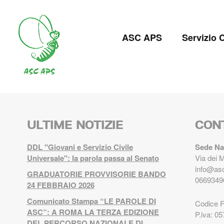
Salta
al
Navigazion
contenuto
ASC APS
Servizio C
principale
principale
ULTIME NOTIZIE
CON
DDL "Giovani e Servizio Civile
Sede Na
Universale": la parola passa al Senato
Via dei 
info@asc
GRADUATORIE PROVVISORIE BANDO
0669349
24 FEBBRAIO 2026
Comunicato Stampa “LE PAROLE DI
Codice 
ASC”: A ROMA LA TERZA EDIZIONE
P.iva: 0
DEL PERCORSO NAZIONALE DI