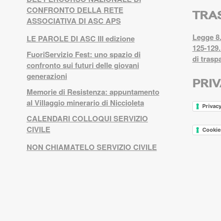
CONFRONTO DELLA RETE
TRA
ASSOCIATIVA DI ASC APS
Legge 8.
LE PAROLE DI ASC III edizione
125-129.
FuoriServizio Fest: uno spazio di
di trasp
confronto sui futuri delle giovani
generazioni
PRI
Memorie di Resistenza: appuntamento
al Villaggio minerario di Niccioleta
Privacy
CALENDARI COLLOQUI SERVIZIO
CIVILE
Cookie
NON CHIAMATELO SERVIZIO CIVILE