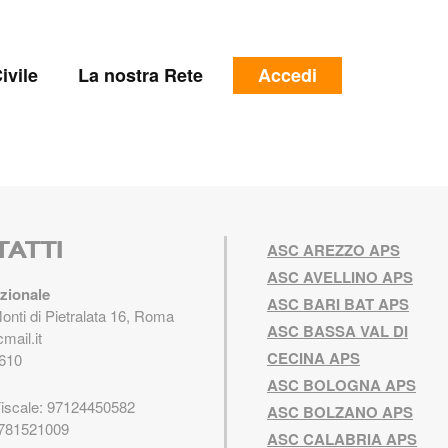
e
Menu
ivile
La nostra Rete
Accedi
profilo
utente
TATTI
ASC AREZZO APS
ASC AVELLINO APS
zionale
ASC BARI BAT APS
Monti di Pietralata 16, Roma
ASC BASSA VAL DI
mail.it
CECINA APS
610
ASC BOLOGNA APS
Fiscale: 97124450582
ASC BOLZANO APS
5781521009
ASC CALABRIA APS