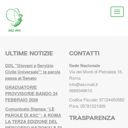
Salta
al
Togg
contenuto
navi
principale
ULTIME NOTIZIE
CONTATTI
DDL "Giovani e Servizio
Sede Nazionale
Civile Universale": la parola
Via dei Monti di Pietralata 16,
passa al Senato
Roma
info@ascmail.it
GRADUATORIE
0669349610
PROVVISORIE BANDO 24
FEBBRAIO 2026
Codice Fiscale: 97124450582
P.iva: 05781521009
Comunicato Stampa “LE
PAROLE DI ASC”: A ROMA
TRASPARENZA
LA TERZA EDIZIONE DEL
PERCORSO NAZIONALE DI