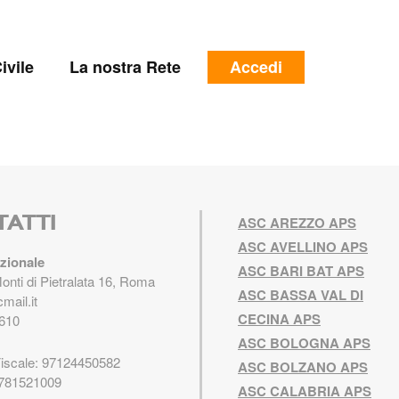
e
Menu
ivile
La nostra Rete
Accedi
profilo
utente
TATTI
ASC AREZZO APS
ASC AVELLINO APS
zionale
ASC BARI BAT APS
Monti di Pietralata 16, Roma
ASC BASSA VAL DI
mail.it
CECINA APS
610
ASC BOLOGNA APS
Fiscale: 97124450582
ASC BOLZANO APS
5781521009
ASC CALABRIA APS