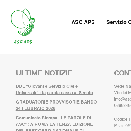
Salta
al
Navigazion
contenuto
ASC APS
Servizio C
principale
principale
ULTIME NOTIZIE
CON
DDL "Giovani e Servizio Civile
Sede Na
Universale": la parola passa al Senato
Via dei 
info@asc
GRADUATORIE PROVVISORIE BANDO
0669349
24 FEBBRAIO 2026
Comunicato Stampa “LE PAROLE DI
Codice 
ASC”: A ROMA LA TERZA EDIZIONE
P.iva: 0
DEL PERCORSO NAZIONALE DI