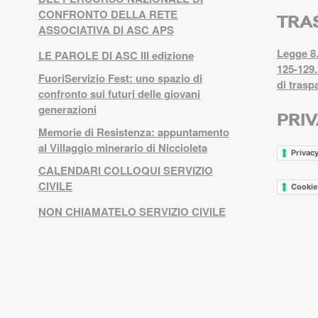
CONFRONTO DELLA RETE
TRA
ASSOCIATIVA DI ASC APS
Legge 8.
LE PAROLE DI ASC III edizione
125-129.
FuoriServizio Fest: uno spazio di
di trasp
confronto sui futuri delle giovani
generazioni
PRI
Memorie di Resistenza: appuntamento
al Villaggio minerario di Niccioleta
Privacy
CALENDARI COLLOQUI SERVIZIO
CIVILE
Cookie
NON CHIAMATELO SERVIZIO CIVILE