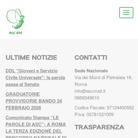
Salta
al
Togg
contenuto
navi
principale
ULTIME NOTIZIE
CONTATTI
DDL "Giovani e Servizio
Sede Nazionale
Civile Universale": la parola
Via dei Monti di Pietralata 16,
passa al Senato
Roma
info@ascmail.it
GRADUATORIE
0669349610
PROVVISORIE BANDO 24
FEBBRAIO 2026
Codice Fiscale: 97124450582
P.iva: 05781521009
Comunicato Stampa “LE
PAROLE DI ASC”: A ROMA
TRASPARENZA
LA TERZA EDIZIONE DEL
PERCORSO NAZIONALE DI