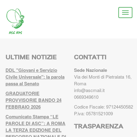
Salta
al
Togg
contenuto
navi
principale
ULTIME NOTIZIE
CONTATTI
DDL "Giovani e Servizio
Sede Nazionale
Civile Universale": la parola
Via dei Monti di Pietralata 16,
passa al Senato
Roma
info@ascmail.it
GRADUATORIE
0669349610
PROVVISORIE BANDO 24
FEBBRAIO 2026
Codice Fiscale: 97124450582
P.iva: 05781521009
Comunicato Stampa “LE
PAROLE DI ASC”: A ROMA
TRASPARENZA
LA TERZA EDIZIONE DEL
PERCORSO NAZIONALE DI