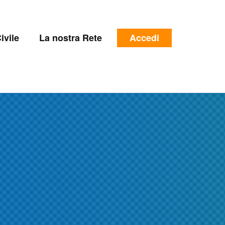
e
Menu
ivile
La nostra Rete
Accedi
profilo
utente