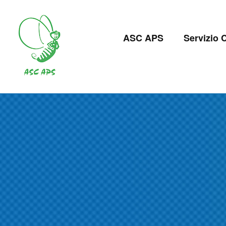
Salta
al
Navigazion
contenuto
ASC APS
Servizio C
principale
principale