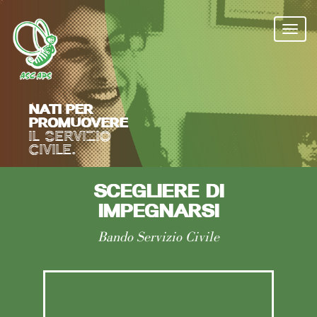
Salta
al
Togg
contenuto
navi
principale
NATI PER
PROMUOVERE
IL SERVIZIO
CIVILE.
SCEGLIERE DI
IMPEGNARSI
Bando Servizio Civile