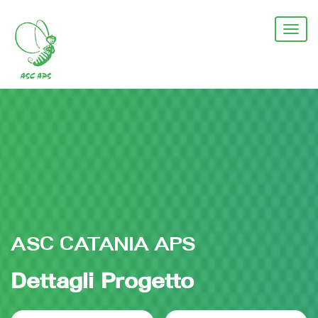
Salta
al
Togg
contenuto
navi
principale
ASC CATANIA APS
Dettagli Progetto