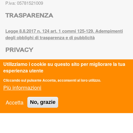
P.iva: 05781521009
TRASPARENZA
Legge 8.8.2017 n. 124 art. 1 commi 125-129. Adempimenti
degli obblighi di trasparenza e di pubblicità
PRIVACY
Utilizziamo i cookie su questo sito per migliorare la tua
Privacy Policy
esperienza utente
Cookie Policy
Cliccando sul pulsante Accetta, acconsenti al loro utilizzo.
Più informazioni
ASC AREZZO APS
Accetta
No, grazie
ASC AVELLINO APS
ASC BARI BAT APS
ASC BASSA VAL DI CECINA APS
ASC BOLOGNA APS