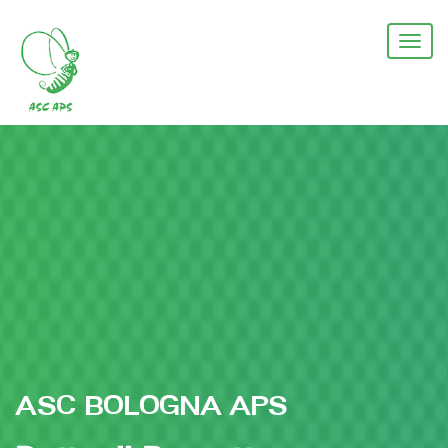
Salta
al
Togg
contenuto
navi
principale
ASC BOLOGNA APS