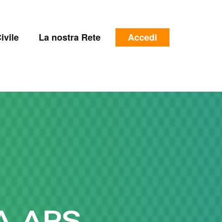
e
Menu
ivile
La nostra Rete
Accedi
profilo
utente
A APS