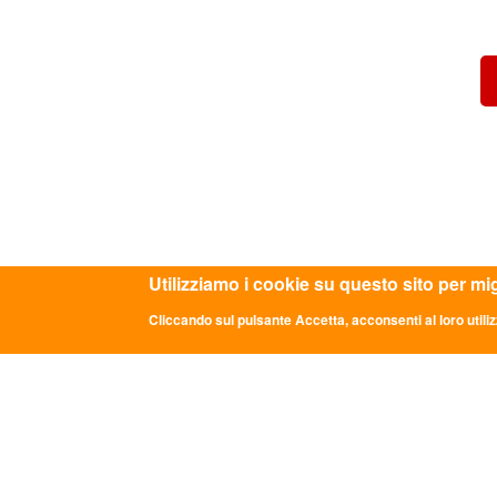
Utilizziamo i cookie su questo sito per mi
Cliccando sul pulsante Accetta, acconsenti al loro utiliz
ASC RAVENNA APS - VIA G. RASPONI, 5 - RA