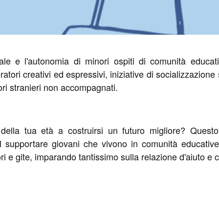
iale e l'autonomia di minori ospiti di comunità educati
i creativi ed espressivi, iniziative di socializzazione sul
nori stranieri non accompagnati.
 della tua età a costruirsi un futuro migliore? Quest
l supportare giovani che vivono in comunità educative.
tori e gite, imparando tantissimo sulla relazione d'aiuto e