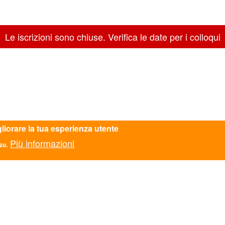
Le iscrizioni sono chiuse. Verifica le date per i colloqui
gliorare la tua esperienza utente
Più informazioni
zo.
VENNA - ravenna@ascmail.it - 0544219721 - c.f.: 92