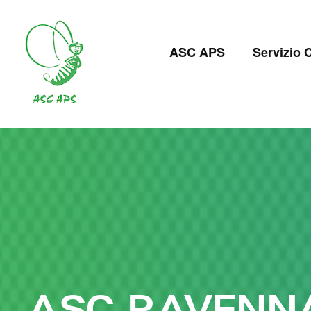
Salta
al
Navigazion
contenuto
ASC APS
Servizio C
principale
principale
ASC RAVENN