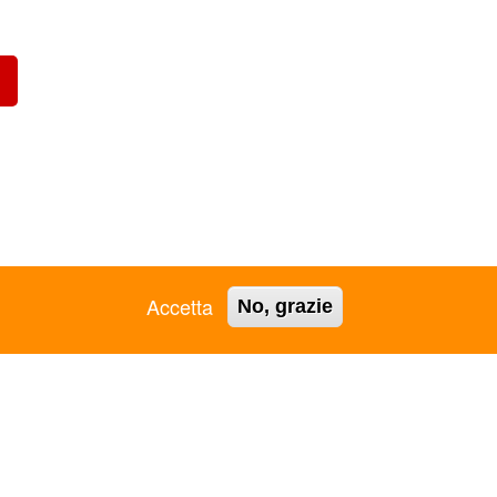
Accetta
No, grazie
044130398 - Iscr. RUNTS 53078 -
Trasparenza