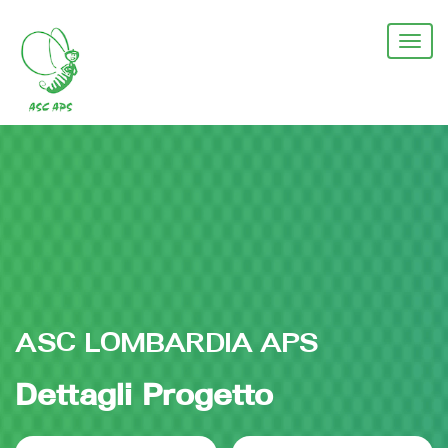
Salta
al
Togg
contenuto
navi
principale
ASC LOMBARDIA APS
Dettagli Progetto