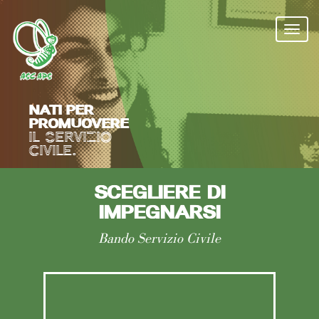
Salta
al
Togg
contenuto
navi
principale
NATI PER
PROMUOVERE
IL SERVIZIO
CIVILE.
SCEGLIERE DI
IMPEGNARSI
Bando Servizio Civile