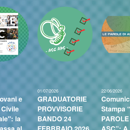
01/07/2026
22/06/2026
ovani e
GRADUATORIE
Comunic
 Civile
PROVVISORIE
Stampa 
le": la
BANDO 24
PAROLE 
assa al
FEBBRAIO 2026
ASC”: A