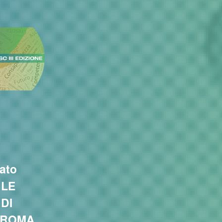
ato
“LE
DI
 ROMA