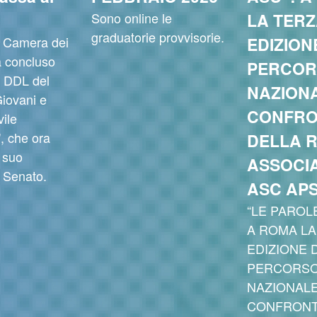
Sono online le
LA TER
graduatorie provvisorie.
la Camera dei
EDIZION
a concluso
PERCOR
l DDL del
NAZIONA
iovani e
CONFR
vile
, che ora
DELLA 
 suo
ASSOCIA
l Senato.
ASC AP
“LE PAROLE
A ROMA LA
EDIZIONE 
PERCORS
NAZIONALE
CONFRONT