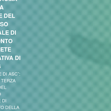
ZA
E DEL
SO
LE DI
ONTO
RETE
TIVA DI
S
 DI ASC”:
 TERZA
DEL
O
 DI
O DELLA