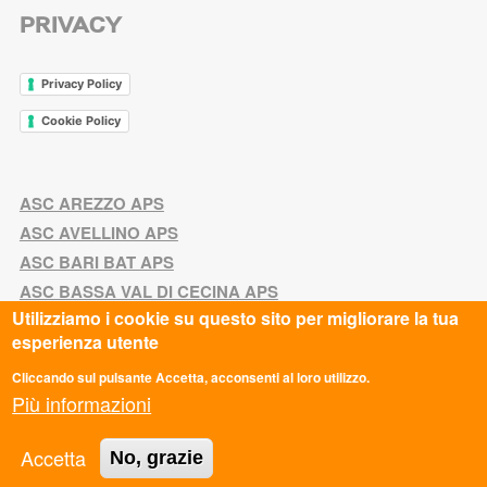
PRIVACY
Privacy Policy
Cookie Policy
ASC AREZZO APS
ASC AVELLINO APS
ASC BARI BAT APS
ASC BASSA VAL DI CECINA APS
Utilizziamo i cookie su questo sito per migliorare la tua
ASC BOLOGNA APS
esperienza utente
ASC BOLZANO APS
ASC CALABRIA APS
Cliccando sul pulsante Accetta, acconsenti al loro utilizzo.
Più informazioni
ASC CAMPANIA APS
ASC CASERTA APS
Accetta
No, grazie
ASC CATANIA APS