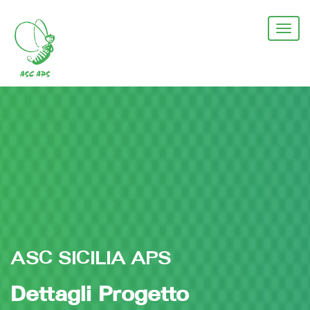
Salta
al
Togg
contenuto
navi
principale
ASC SICILIA APS
Dettagli Progetto