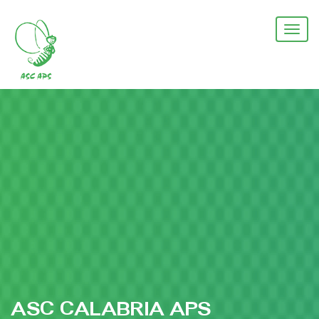
Salta
al
Togg
contenuto
navi
principale
ASC CALABRIA APS