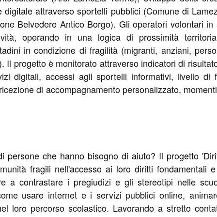
e digitale attraverso sportelli pubblici (Comune di Lamezi
zione Belvedere Antico Borgo). Gli operatori volontari in
ività, operando in una logica di prossimità territor
dini in condizione di fragilità (migranti, anziani, perso
. Il progetto è monitorato attraverso indicatori di risulta
izi digitali, accessi agli sportelli informativi, livello d
le, ricezione di accompagnamento personalizzato, momenti s
di persone che hanno bisogno di aiuto? Il progetto 'Diritti
unità fragili nell'accesso ai loro diritti fondamentali e
e a contrastare i pregiudizi e gli stereotipi nelle sc
me usare internet e i servizi pubblici online, animare i
 loro percorso scolastico. Lavorando a stretto contatt