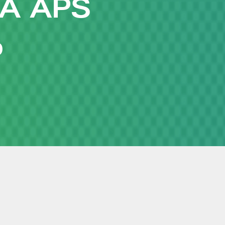
A APS
O