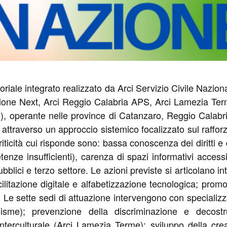
rritoriale integrato realizzato da Arci Servizio Civile Nazio
ione Next, Arci Reggio Calabria APS, Arci Lamezia Te
perante nelle province di Catanzaro, Reggio Calabria 
ale attraverso un approccio sistemico focalizzato sul ra
i criticità cui risponde sono: bassa conoscenza dei diritti
ze insufficienti), carenza di spazi informativi accessibi
ubblici e terzo settore. Le azioni previste si articolano i
facilitazione digitale e alfabetizzazione tecnologica; pro
unità. Le sette sedi di attuazione intervengono con special
isme); prevenzione della discriminazione e decostru
 interculturale (Arci Lamezia Terme); sviluppo della crea