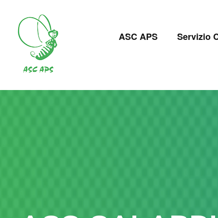
Salta
al
Navigazion
contenuto
ASC APS
Servizio C
principale
principale