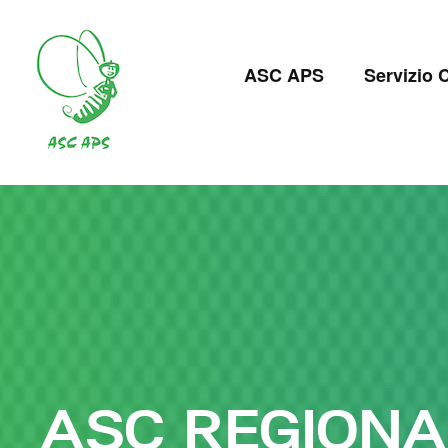
Salta
al
Navigazion
contenuto
ASC APS
Servizio C
principale
principale
ASC REGIONA