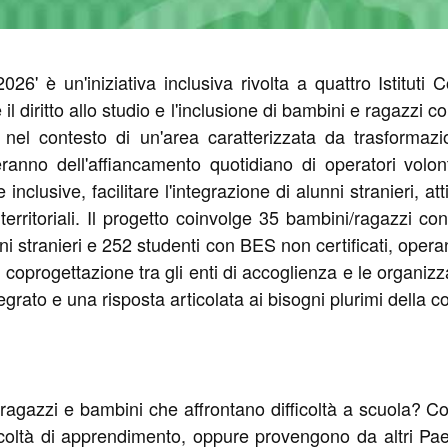
026' è un'iniziativa inclusiva rivolta a quattro Istitut
il diritto allo studio e l'inclusione di bambini e ragazzi co
i nel contesto di un'area caratterizzata da trasformaz
eficeranno dell'affiancamento quotidiano di operatori volo
usive, facilitare l'integrazione di alunni stranieri, attiv
 territoriali. Il progetto coinvolge 35 bambini/ragazzi co
lunni stranieri e 252 studenti con BES non certificati, ope
 coprogettazione tra gli enti di accoglienza e le organizz
tegrato e una risposta articolata ai bisogni plurimi della 
di ragazzi e bambini che affrontano difficoltà a scuola? 
coltà di apprendimento, oppure provengono da altri Paes