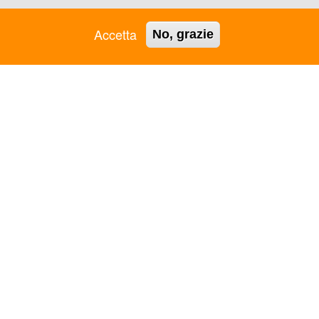
9 - c.f.: 93262990729 - Iscr. RUNTS 100017 -
Accetta
No, grazie
ASC GROSSETO APS
ASC RAVENNA APS
ASC JESI APS
ASC REGGIO EMILIA APS
ASC L'AQUILA APS
ASC REGIONALE PUGLIA
ASC LAMEZIA TERME -
APS
VIBO VALENTIA APS
ASC REGIONALE VENETO
ASC LIGURIA APS
APS
ASC LOMBARDIA APS
ASC RIMINI APS
ASC MANTOVA APS
ASC ROMA APS
ASC MARCHE APS
ASC SALERNO APS
ASC MARTINA FRANCA
ASC SARDEGNA APS
APS
ASC SICILIA APS