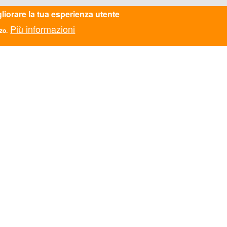
MONTRONE 57 - BARI - puglia@ascmail.it - 349588861
gliorare la tua esperienza utente
Più informazioni
Trasparenza
zo.
TATTI
ASC AREZZO APS
ASC AVELLINO APS
zionale
ASC BARI BAT APS
Monti di Pietralata 16, Roma
ASC BASSA VAL DI
mail.it
610
CECINA APS
ASC BOLOGNA APS
Fiscale: 97124450582
ASC BOLZANO APS
5781521009
ASC CALABRIA APS
ASC CAMPANIA APS
SPARENZA
ASC CASERTA APS
8.2017 n. 124 art. 1 commi
ASC CATANIA APS