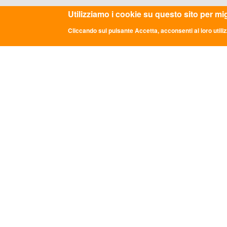
ASC REGIONALE PUGLIA APS - VIA MARCHESE DI 
Utilizziamo i cookie su questo sito per mi
Cliccando sul pulsante Accetta, acconsenti al loro utiliz
ULTIME NOTIZIE
CON
DDL "Giovani e Servizio Civile
Sede Na
Universale": la parola passa al Senato
Via dei 
info@asc
GRADUATORIE PROVVISORIE BANDO
0669349
24 FEBBRAIO 2026
Comunicato Stampa “LE PAROLE DI
Codice 
ASC”: A ROMA LA TERZA EDIZIONE
P.iva: 0
DEL PERCORSO NAZIONALE DI
CONFRONTO DELLA RETE
TRA
ASSOCIATIVA DI ASC APS
Legge 8.
LE PAROLE DI ASC III edizione