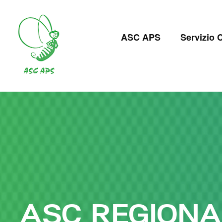
Salta
al
Navigazion
contenuto
ASC APS
Servizio C
principale
principale
ASC REGIONA