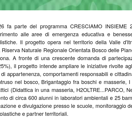
fa parte del programma CRESCIAMO INSIEME 2026 e 
iferimento alle aree di emergenza educativa e benesser
istiche. Il progetto opera nel territorio della Valle d'I
 la Riserva Naturale Regionale Orientata Bosco delle Pia
ona. A fronte di una crescente domanda di partecipazi
25%), il progetto intende ampliare le iniziative rivolte a
o di appartenenza, comportamenti responsabili e cittadinan
l'intruso nel bosco, Brigantaggio fra boschi e masserie, I
ttici (Didattica in una masseria, H2OLTRE...PARCO, Nel p
nto di circa 600 alunni in laboratori ambientali e 25 bam
ione e divulgazione presso le scuole, monitoraggio dell'ef
astiche e partner territoriali.