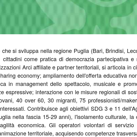
he si sviluppa nella regione Puglia (Bari, Brindisi, Lec
ei cittadini come pratica di democrazia partecipativa e 
azioni Arci affiliate e partner territoriali, si articola in 
 sharing economy; ampliamento dell'offerta educativa no
ica in management dello spettacolo, musicale e promoz
e espressive; interazione con le misure regionali di sost
ovani, 40 over 60, 30 migranti, 75 professionisti/maker
ri interessati. Contribuisce agli obiettivi SDG 3 e 11 de
ia nella fascia 15-29 anni), l'isolamento culturale, la dif
agilità economica. Gli operatori volontari di servizio ci
imazione territoriale, acquisendo competenze trasversali