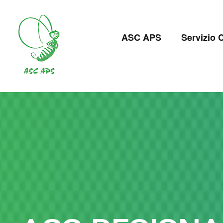
Salta
al
Navigazion
contenuto
ASC APS
Servizio C
principale
principale