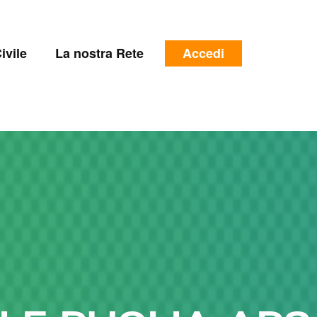
e
Menu
ivile
La nostra Rete
Accedi
profilo
utente