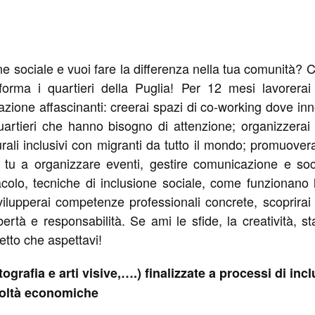
ne sociale e vuoi fare la differenza nella tua comunità? 
orma i quartieri della Puglia! Per 12 mesi lavorerai
azione affascinanti: creerai spazi di co-working dove in
artieri che hanno bisogno di attenzione; organizzerai 
culturali inclusivi con migranti da tutto il mondo; promuo
tu a organizzare eventi, gestire comunicazione e soci
colo, tecniche di inclusione sociale, come funzionano le 
svilupperai competenze professionali concrete, scoprirai 
i libertà e responsabilità. Se ami le sfide, la creatività
tto che aspettavi!
otografia e arti visive,….) finalizzate a processi di inc
coltà economiche