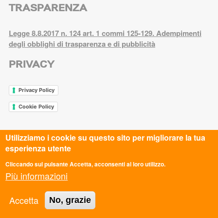
TRASPARENZA
Legge 8.8.2017 n. 124 art. 1 commi 125-129. Adempimenti
degli obblighi di trasparenza e di pubblicità
PRIVACY
Privacy Policy
Cookie Policy
Utilizziamo i cookie su questo sito per migliorare la tua
ASC AREZZO APS
esperienza utente
ASC AVELLINO APS
Cliccando sul pulsante Accetta, acconsenti al loro utilizzo.
ASC BARI BAT APS
Più informazioni
ASC BASSA VAL DI CECINA APS
ASC BOLOGNA APS
Accetta
No, grazie
ASC BOLZANO APS