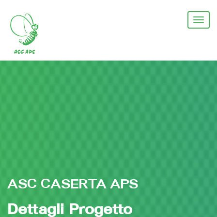
Salta
al
Togg
contenuto
navi
principale
ASC CASERTA APS
Dettagli Progetto