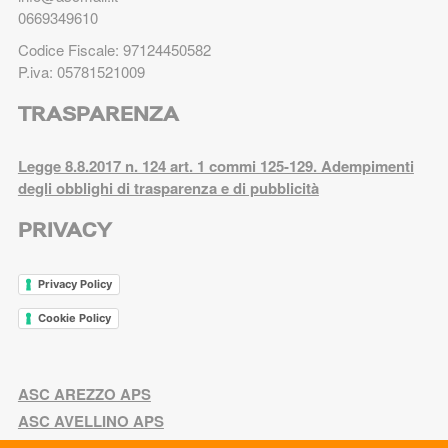
0669349610
Codice Fiscale: 97124450582
P.iva: 05781521009
TRASPARENZA
Legge 8.8.2017 n. 124 art. 1 commi 125-129. Adempimenti
degli obblighi di trasparenza e di pubblicità
PRIVACY
Privacy Policy
Cookie Policy
ASC AREZZO APS
ASC AVELLINO APS
ASC BARI BAT APS