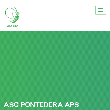
Salta
al
Togg
contenuto
navi
principale
ASC PONTEDERA APS