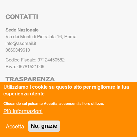
CONTATTI
Sede Nazionale
Via dei Monti di Pietralata 16, Roma
info@ascmail.it
0669349610
Codice Fiscale: 97124450582
P.iva: 05781521009
TRASPARENZA
Utilizziamo i cookie su questo sito per migliorare la tua
esperienza utente
Legge 8.8.2017 n. 124 art. 1 commi 125-129. Adempimenti
degli obblighi di trasparenza e di pubblicità
Cliccando sul pulsante Accetta, acconsenti al loro utilizzo.
Più informazioni
PRIVACY
Accetta
No, grazie
Privacy Policy