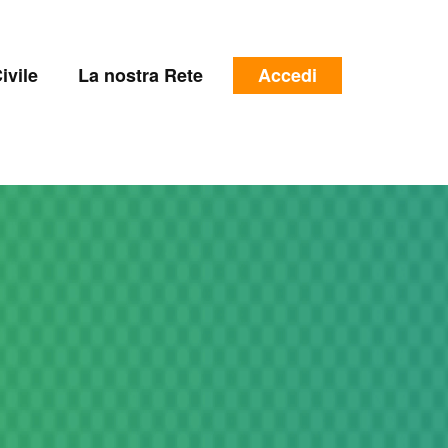
e
Menu
ivile
La nostra Rete
Accedi
profilo
utente