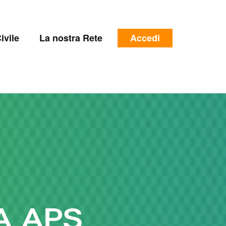
e
Menu
ivile
La nostra Rete
Accedi
profilo
utente
A APS