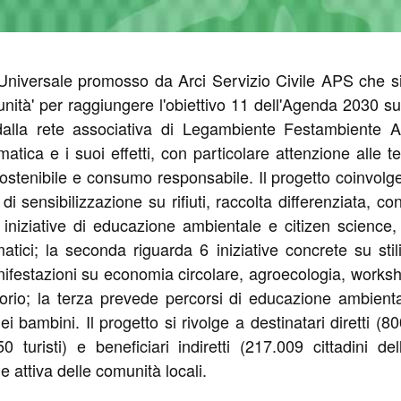
niversale promosso da Arci Servizio Civile APS che si
tà' per raggiungere l'obiettivo 11 dell'Agenda 2030 sull'
alla rete associativa di Legambiente Festambiente AP
atica e i suoi effetti, con particolare attenzione alle 
e sostenibile e consumo responsabile. Il progetto coinvol
di sensibilizzazione su rifiuti, raccolta differenziata, c
, iniziative di educazione ambientale e citizen science
ci; la seconda riguarda 6 iniziative concrete su stili 
nifestazioni su economia circolare, agroecologia, worksho
ritorio; la terza prevede percorsi di educazione ambienta
i bambini. Il progetto si rivolge a destinatari diretti (8
0 turisti) e beneficiari indiretti (217.009 cittadini 
e attiva delle comunità locali.