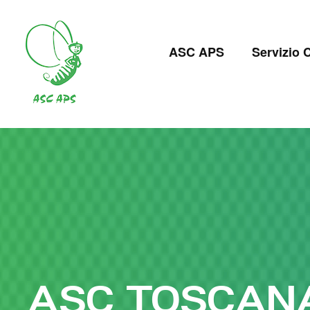
Salta
al
Navigazion
contenuto
ASC APS
Servizio C
principale
principale
ASC TOSCAN