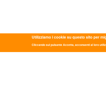
Utilizziamo i cookie su questo sito per mi
Cliccando sul pulsante Accetta, acconsenti al loro utiliz
ASC TOSCANA APS - Via di Avane 72/b - 
ULTIME NOTIZIE
CON
DDL "Giovani e Servizio Civile
Sede Na
Universale": la parola passa al Senato
Via dei 
info@asc
GRADUATORIE PROVVISORIE BANDO
0669349