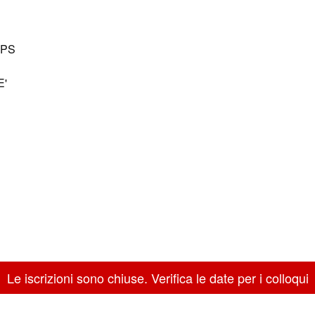
APS
E'
Le iscrizioni sono chiuse. Verifica le date per i colloqui