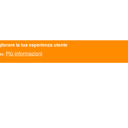
gliorare la tua esperienza utente
Più informazioni
zo.
EMPOLI - toscana@ascmail.it - 057182718 - c.f.: 9408
TATTI
ASC AREZZO APS
ASC AVELLINO APS
zionale
ASC BARI BAT APS
Monti di Pietralata 16, Roma
ASC BASSA VAL DI
mail.it
610
CECINA APS