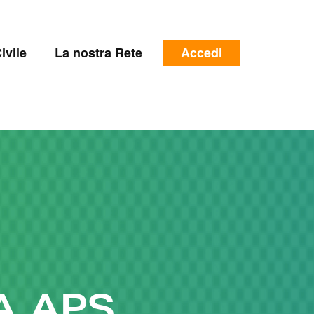
e
Menu
ivile
La nostra Rete
Accedi
profilo
utente
A APS