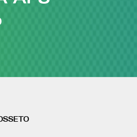
O
ROSSETO