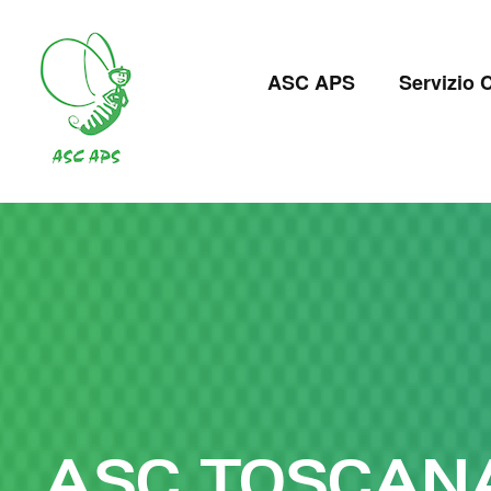
Salta
al
Navigazion
contenuto
ASC APS
Servizio C
principale
principale
ASC TOSCAN