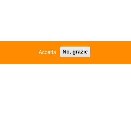
Accetta
No, grazie
6730481 - Iscr. RUNTS 64730 -
Trasparenza
ASC GROSSETO APS
ASC RAVENNA APS
ASC JESI APS
ASC REGGIO EMILIA APS
ASC L'AQUILA APS
ASC REGIONALE PUGLIA
ASC LAMEZIA TERME -
APS
VIBO VALENTIA APS
ASC REGIONALE VENETO