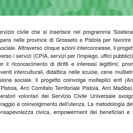
rvizio civile che si inserisce nel programma 'Sostene
opera nelle province di Grosseto e Pistoia per favorire 
sociale. Attraverso cinque azioni interconnesse, il progetto
 i servizi (CPIA, servizi per l'impiego, uffici pubblici);
 il riconoscimento di diritti e interessi legittimi; pr
eventi interculturali, didattica nelle scuole, cene multie
usione sociale. Il progetto coinvolge molteplici enti (Ar
istoia, Arci Comitato Territoriale Pistoia, Arci Madiba
ratori volontari del Servizio Civile Universale svolgo
raggio e coinvolgimento dell'utenza. La metodologia del 
nsapevolezza civica, empowerment dei beneficiari e sos