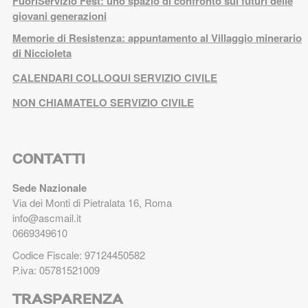
FuoriServizio Fest: uno spazio di confronto sui futuri delle
giovani generazioni
Memorie di Resistenza: appuntamento al Villaggio minerario
di Niccioleta
CALENDARI COLLOQUI SERVIZIO CIVILE
NON CHIAMATELO SERVIZIO CIVILE
CONTATTI
Sede Nazionale
Via dei Monti di Pietralata 16, Roma
info@ascmail.it
0669349610
Codice Fiscale: 97124450582
P.iva: 05781521009
TRASPARENZA