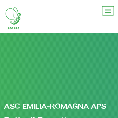
Salta
al
Togg
contenuto
navi
principale
ASC EMILIA-ROMAGNA APS