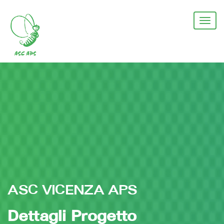
Salta
al
Togg
contenuto
navi
principale
ASC VICENZA APS
Dettagli Progetto