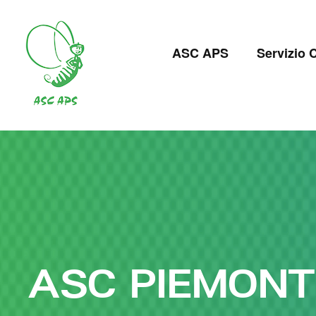
Salta
al
Navigazion
contenuto
ASC APS
Servizio C
principale
principale
ASC PIEMONT