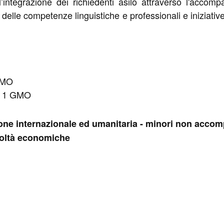
’integrazione dei richiedenti asilo attraverso l'accom
o delle competenze linguistiche e professionali e iniziative
 GMO
ui 1 GMO
ezione internazionale ed umanitaria - minori non acco
coltà economiche