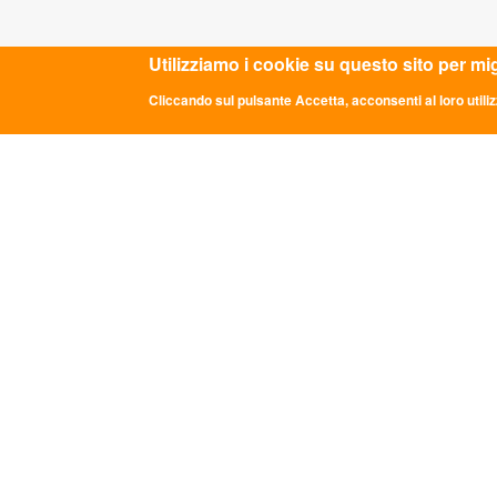
ULTIME NOTIZIE
CON
Utilizziamo i cookie su questo sito per mi
Cliccando sul pulsante Accetta, acconsenti al loro utiliz
DDL "Giovani e Servizio Civile
Sede Na
Universale": la parola passa al Senato
Via dei 
info@asc
GRADUATORIE PROVVISORIE BANDO
0669349
24 FEBBRAIO 2026
Comunicato Stampa “LE PAROLE DI
Codice 
ASC”: A ROMA LA TERZA EDIZIONE
P.iva: 0
DEL PERCORSO NAZIONALE DI
CONFRONTO DELLA RETE
TRA
ASSOCIATIVA DI ASC APS
Legge 8.
LE PAROLE DI ASC III edizione
125-129.
FuoriServizio Fest: uno spazio di
di trasp
confronto sui futuri delle giovani
generazioni
PRI
Memorie di Resistenza: appuntamento