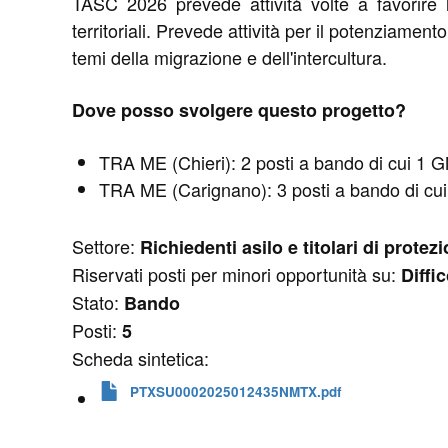
TASC 2026 prevede attività volte a favorire l
territoriali. Prevede attività per il potenziament
temi della migrazione e dell'intercultura.
Dove posso svolgere questo progetto?
TRA ME (Chieri): 2 posti a bando di cui 1
TRA ME (Carignano): 3 posti a bando di c
Settore:
Richiedenti asilo e titolari di prot
Riservati posti per minori opportunità su:
Diffi
Stato:
Bando
Posti:
5
Scheda sintetica:
PTXSU0002025012435NMTX.pdf